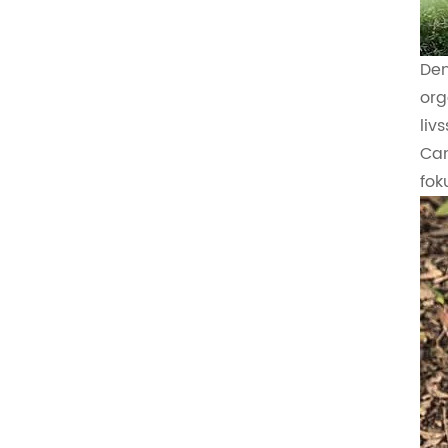
Den
org
liv
Cam
fok