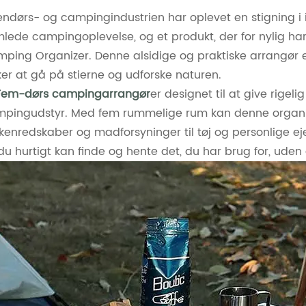
ndørs- og campingindustrien har oplevet en stigning i i
lede campingoplevelse, og et produkt, der for nylig h
ping Organizer. Denne alsidige og praktiske arrangør e
ker at gå på stierne og udforske naturen.
Fem-dørs campingarrangør
er designet til at give rigel
pingudstyr. Med fem rummelige rum kan denne organiz
kenredskaber og madforsyninger til tøj og personlige ejen
du hurtigt kan finde og hente det, du har brug for, uden