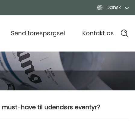
Dansk

Send forespørgsel
Kontakt os
t must-have til udendørs eventyr?