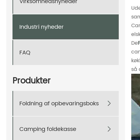
Virksomhedsnyheder
Ude
sam
Cam
Industri nyheder
els
De
cam
FAQ
køk
så 
Produkter
Foldning af opbevaringsboks

Camping foldekasse
