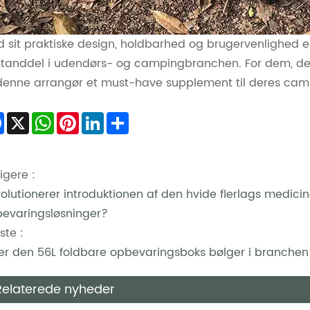
 sit praktiske design, holdbarhed og brugervenlighed er
tanddel i udendørs- og campingbranchen. For dem, der
denne arrangør et must-have supplement til deres cam
Facebook
X
WhatsApp
Pinterest
LinkedIn
Share
ligere :
olutionerer introduktionen af ​​den hvide flerlags medi
evaringsløsninger?
te :
er den 56L foldbare opbevaringsboks bølger i branchen
Relaterede nyheder