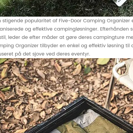
 stigende popularitet af Five-Door Camping Organizer e
aniserede og effektive campingløsninger. Efterhånden 
sstil, leder de efter måder at gøre deres campingture 
ping Organizer tilbyder en enkel og effektiv løsning ti
useret på det sjove ved deres eventyr.