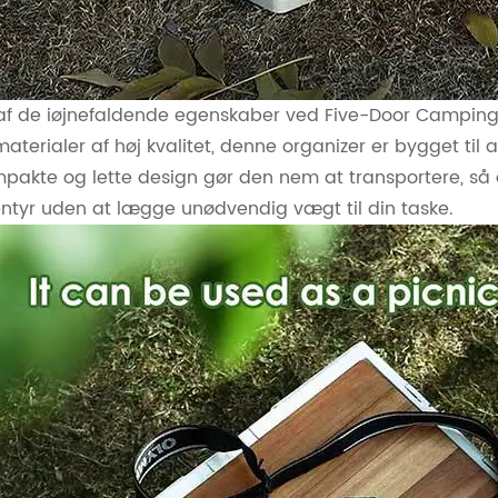
af de iøjnefaldende egenskaber ved Five-Door Camping
materialer af høj kvalitet, denne organizer er bygget ti
pakte og lette design gør den nem at transportere, så
ntyr uden at lægge unødvendig vægt til din taske.