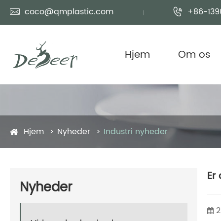
coco@qmplastic.com
+86-139


Hjem
Om os
Hjem
Nyheder
Industri nyheder
Er
Nyheder
2