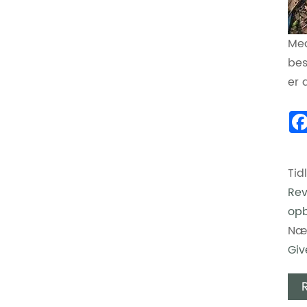
Med
bes
er 
Tid
Rev
opb
Næs
Giv