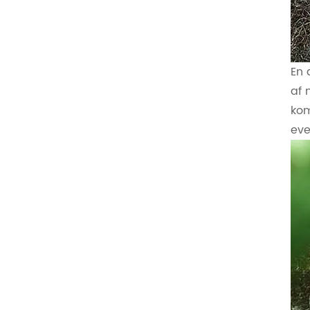
En 
af 
kom
eve