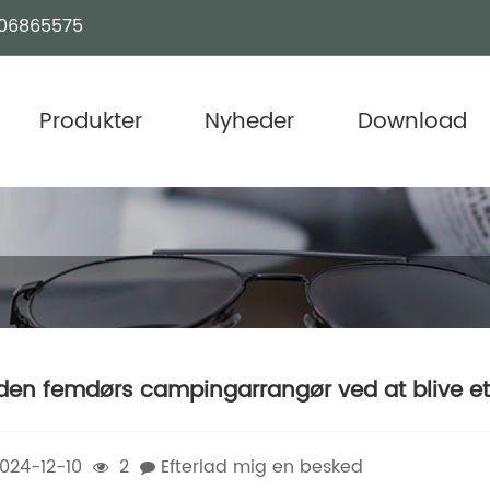
06865575
Produkter
Nyheder
Download
 den femdørs campingarrangør ved at blive e
024-12-10
2
Efterlad mig en besked