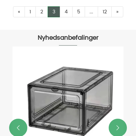
«
1
2
3
4
5
...
12
»
Nyhedsanbefalinger
Hvorfor vælge en tilpasset opdelt
serveringsbakke til moderne
madpræsentation?
Se mere >>

