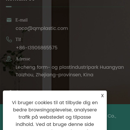

E-mail
coco@qmplastic.com

Tlf
+86-13906865575

Adresse
Lecheng form- og plastindustripark Huangyan
Taizhou, Zhejiang-provinsen, Kina
X
Vi bruger cookies til at tilbyde dig en
bedre browsingoplevelse, analysere
Copyright © 2024 Taizhou DeDeer Plastic Co.,
trafik på webstedet og tilpasse
Ltd. Alle rettigheder forbeholdes.
indhold. Ved at bruge denne side